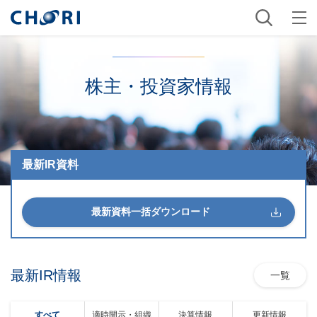
株主・投資家情報
最新IR資料
最新資料一括ダウンロード
最新IR情報
一覧
すべて
適時開示・組織
決算情報
更新情報