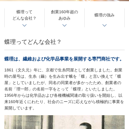
蝶理って
創業160年超の
蝶理の強み
どんな会社？
あゆみ
蝶理ってどんな会社？
蝶理は、繊維および化学品事業を展開する
専門商社です。
1861（文久元）年に、京都で生糸問屋として創業しました。創業
時の屋号は、生糸（繭）を生み出す蛾を「蝶」と言い換えて「蝶
屋」としていましたが、同名の同業者が多かったため、創業者の
名前「理一郎」の名前一字をとって「蝶理」といたしました。
1956年からは化学品および各種機械関連の取り扱いを開始し、以
来160年近くにわたり、社会のニーズに応えながら積極的に事業を
展開しています。