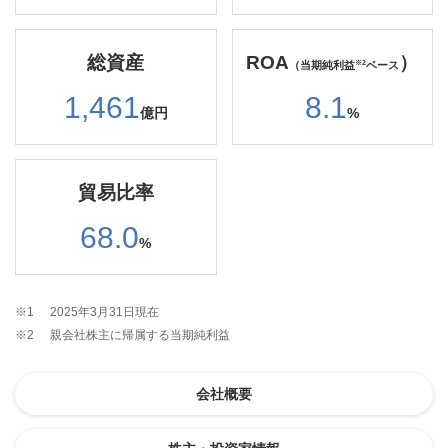
総資産
ROA
）
（当期純利益
ベース
※2
1,461
8.1
億円
%
貿易比率
68.0
%
※1
2025年3月31日現在
※2
親会社株主に帰属する当期純利益
会社概要