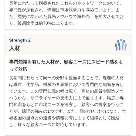
長年にわたって構築されたこれらのネットワークにおいて、
専門性が深化され、蝶理は市場競争力を高めています。ま
た、歴史に培われた貿易ノウハウで海外売上を拡大させてお
り、貿易比率は約70%に上ります。
Strength 2
人材
専門知識を有した人材が、顧客ニーズにスピード感をも
って対応
長期間にわたって同一の分野を担当することで、蝶理の人材
は繊維、化学品、機械の各事業において専門的な知識を有し
ています。この専門知識の幅は広く、商材の品質や製造ノウ
ハウから、サプライヤーの技術力にまで至ります。幅広い専
門知識をもとに市場ニーズを洞察し、顧客への提案を行うこ
とが、蝶理の強みの1つです。また、個の力だけではなく、世
界各国の拠点との連携や情報共有によって組織として団結
し、様々な顧客ニーズに対応しています。