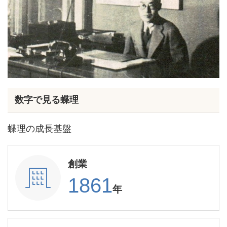
数字で見る蝶理
蝶理の成長基盤
創業
1861
年