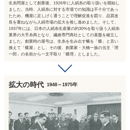
生糸問屋として創業後、1926年に人絹糸の取り扱いを開始し
ました。当時、人絹糸に対する市場での知識は不十分であっ
たため、機屋に足しげく通うことで理解促進を図り、品質改
良を重ねながら人絹市場の拡大を推し進めました。そして、
1937年には、日本の人絹糸生産量の約30%を取り扱う人絹糸
業界の大手糸商となり、繊維専門商社としての基盤を確立し
ました。創業時の屋号は、生糸を生み出す蛾を「蝶」と言い
換えて「蝶屋」とし、その後、創業家・大橋一族の当主「理
一郎」の名前から一文字取り「蝶理」としました。
拡大の時代
1948～1975年