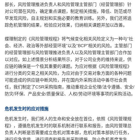
部长，风险管理推进负责人和风险管理主管部门（经营管理部）针
对公司潜在风险，确定重点课题，制定相关措施，降低、防范或尽
早发现风险，自主规划和实施必要的教育训练。另外，我们还将追
踪危机管理的结果，检验应对效果，归纳相关课题并加以改善。
蝶理制定的《风险管理规程》将气候变化相关风险定义为一种与“社
会、经济、政治等外部经营环境”以及“BCP”相关的风险。主管部门
的经营管理部与风险管理推进负责人以及风险管理主管部门合作加
以对应。如上述情景分析结果所示，对于公司业务的维持来说，供
应链的确保是一个极其重要的课题。为应对根据《风险管理规程》
进行分类的交易之相关风险，为应对由于交易对象方面的各种问题
可能造成的供应链中断风险，并在国内外采购活动中善尽社会责
任，我们制定了CSR采购指南，推动重视企业伦理/法令遵循、安全/
防灾/环保、产品安全/质量保证、人权/劳动环境等事项的采购活动。
危机发生时的应对措施
危机发生时，我们将人的生命和安全放在首位，依照《风险管理规
程》，遵循危机发生时的联系机制进行联系和报告，由风险管理总
负责人判断是否需要成立危机对策本部，危机对策本部执行任务，
进行应急宣传，进行调查和报告并采取措施，防止危机再度发生。