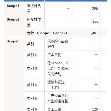
Scope1
直接排放
ー
385
量
Scope2
间接排放
ー
956
量
合计 （Scope1+Scope2）
1,341
Scope3
采购的产品和
类别 1
ー
服务
类别 2
资本货物
ー
除Scope1、2
类别 3
以外与能源有
ー
关的活动
运输和配送
类别 4
ー
（上游）
生产经营活动
类别 5
ー
产生的废弃物
类别 6
员工出差
126