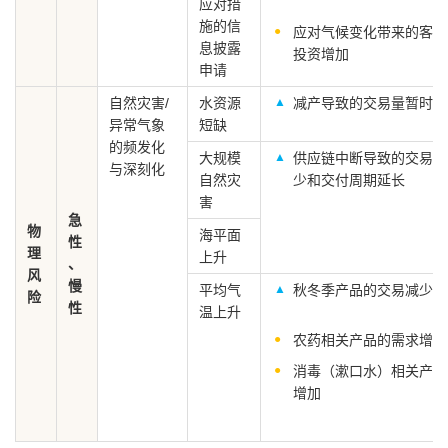
应对措
施的信
应对气候变化带来的客户
息披露
投资增加
申请
自然灾害/
水资源
减产导致的交易量暂时下
异常气象
短缺
的频发化
大规模
供应链中断导致的交易量
与深刻化
自然灾
少和交付周期延长
害
急
物
海平面
性
理
上升
、
风
慢
平均气
秋冬季产品的交易减少
险
性
温上升
农药相关产品的需求增加
消毒（漱口水）相关产品
增加