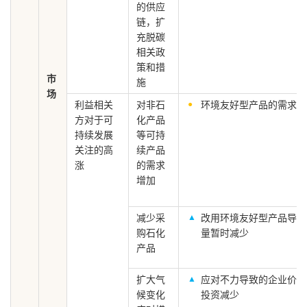
的供应
链，扩
充脱碳
相关政
策和措
市
施
场
利益相关
对非石
环境友好型产品的需求增
方对于可
化产品
持续发展
等可持
关注的高
续产品
涨
的需求
增加
减少采
改用环境友好型产品导致
购石化
量暂时减少
产品
扩大气
应对不力导致的企业价值
候变化
投资减少