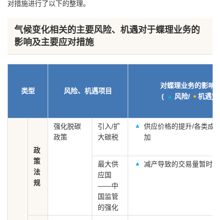
对措施进行了以下的整理。
气候变化相关的主要风险、机遇对于蝶理业务的
影响及主要应对措施
对蝶理业务的影响
类型
风险、机遇项目
(
风险
/
机遇
)
强化脱碳
引入/扩
供应价格的提升/各类成
政策
大碳税
加
政
策
最大供
减产导致的交易量暂时下
法
应国
规
——中
国监管
的强化