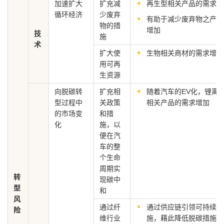
加速扩大
扩充减
再生型相关产品的需求增
循环经济
少废弃
有助于减少废弃物之产品
物的措
增加
技
施
术
扩大使
生物相关商材的需求增加
用可再
生资源
向脱碳转
扩充相
随着汽车的EV化，锂离
型过程中
关政策
相关产品的需求增加
的市场变
和措
化
施，以
便在汽
车的整
个生命
周期实
转
现碳中
型
和
风
通过纤
通过供应链引领可持续发
险
维行业
施，藉此降低脱碳措施的