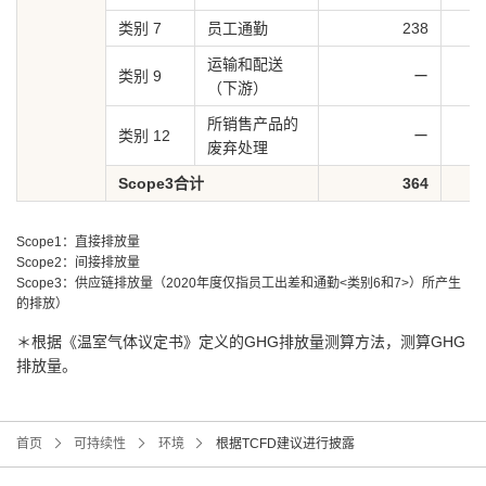
类别 7
员工通勤
238
运输和配送
类别 9
ー
（下游）
所销售产品的
类别 12
ー
废弃处理
Scope3合计
364
Scope1：直接排放量
Scope2：间接排放量
Scope3：供应链排放量（2020年度仅指员工出差和通勤<类别6和7>）所产生
的排放）
＊根据《温室气体议定书》定义的GHG排放量测算方法，测算GHG
排放量。
首页
可持续性
环境
根据TCFD建议进行披露