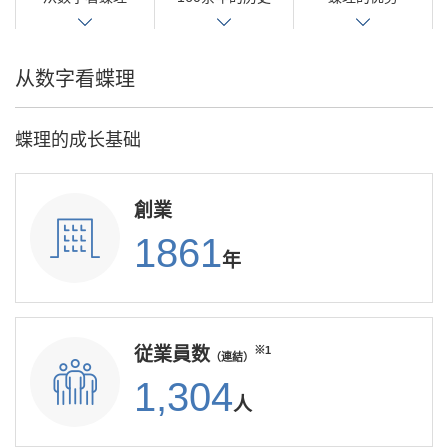
从数字看蝶理
蝶理的成长基础
創業
1861
年
従業員数
※1
（連結）
1,304
人