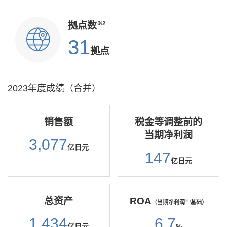
拠点数
※2
31
拠点
2023年度成绩（合并）
销售额
税金等调整前的
当期净利润
3,077
亿日元
147
亿日元
总资产
ROA
（当期净利润
基础）
※3
1,434
6.7
亿日元
%