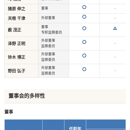
猪原 伸之
董事
-
关根 千津
外部董事
-
董事
薮 茂正
专职监察委员
外部董事
泽野 正明
-
监察委员
外部董事
铃木 博正
-
监察委员
外部董事
野田 弘子
-
监察委员
董事会的多样性
董事
任职年